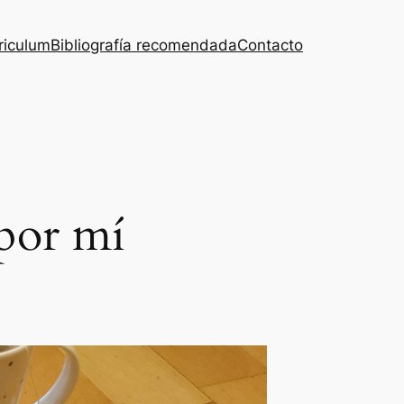
riculum
Bibliografía recomendada
Contacto
por mí