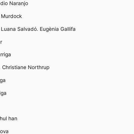
dio Naranjo
 Murdock
 Luana Salvadó. Eugènia Gallifa
r
rriga
,
Christiane Northrup
iga
iga
hul han
nova